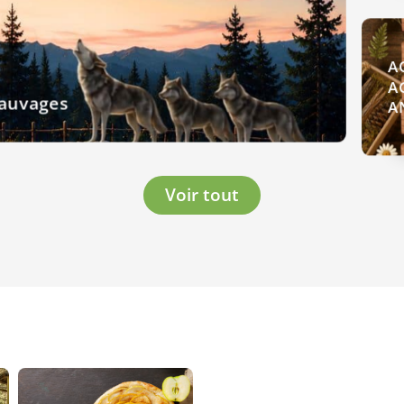
A
A
Sauvages
A
Voir tout