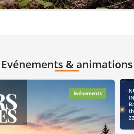
Evénements & animations
N
Evénements
IN
B
th
22