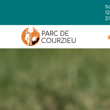
So
1
21