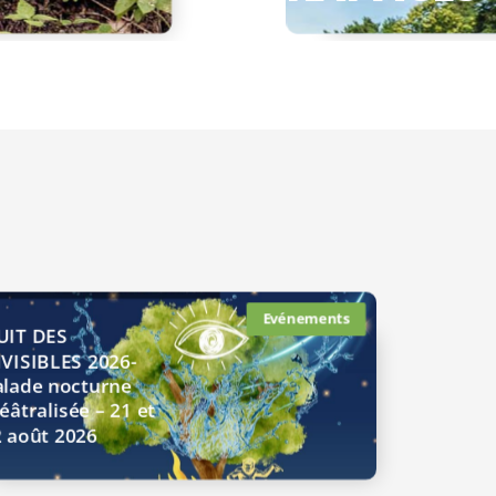
Evénements
UIT DES
VISIBLES 2026-
alade nocturne
éâtralisée – 21 et
 août 2026