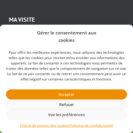
MA VISITE
Programme
Gérer le consentement aux
cookies
Activités
Conseils
Pour offrir les meilleures expériences, nous utilisons des technologies
Plan du parc
telles que les cookies pour stocker et/ou accéder aux informations des
appareils. Le fait de consentir à ces technologies nous permettra de
Evénements
traiter des données telles que le comportement de navigation sur ce site.
BILLETTERIE
Le fait de ne pas consentir ou de retirer son consentement peut avoir un
effet négatif sur certaines caractéristiques et fonctions.
Accepter
PARC DE COURZIEU
Refuser
1865 Route du Parc
Voir les préférences
69690 Courzieu
Charte de gestion des cookies
Politique de confidentialité
Horaires & accès