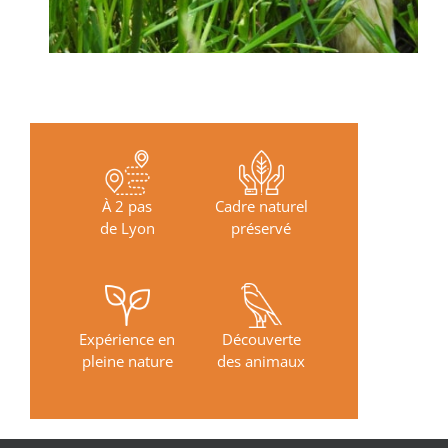
À 2 pas
Cadre naturel
de Lyon
préservé
Expérience en
Découverte
pleine nature
des animaux