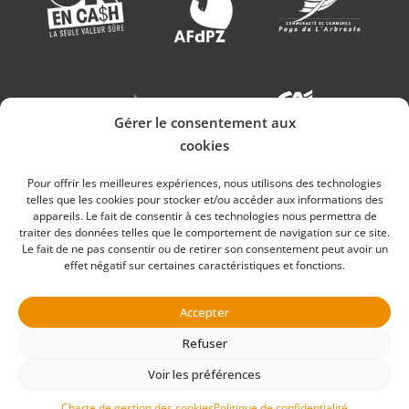
Gérer le consentement aux
cookies
Pour offrir les meilleures expériences, nous utilisons des technologies
telles que les cookies pour stocker et/ou accéder aux informations des
appareils. Le fait de consentir à ces technologies nous permettra de
traiter des données telles que le comportement de navigation sur ce site.
Le fait de ne pas consentir ou de retirer son consentement peut avoir un
effet négatif sur certaines caractéristiques et fonctions.
Parc de Couzieu ©
Copyright
2026 | Design
Accepter
& SEO
iOnweb
Refuser
Voir les préférences
Recrutement
|
Mentions légales
|
Politique de confidentialité
|
Gestion des cookies
|
Paramétrer les cookies
|
Partenaires
Charte de gestion des cookies
Politique de confidentialité