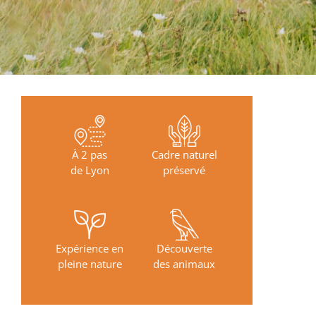
À 2 pas
Cadre naturel
de Lyon
préservé
Expérience en
Découverte
pleine nature
des animaux