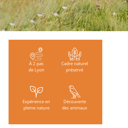
À 2 pas
Cadre naturel
de Lyon
préservé
Expérience en
Découverte
pleine nature
des animaux