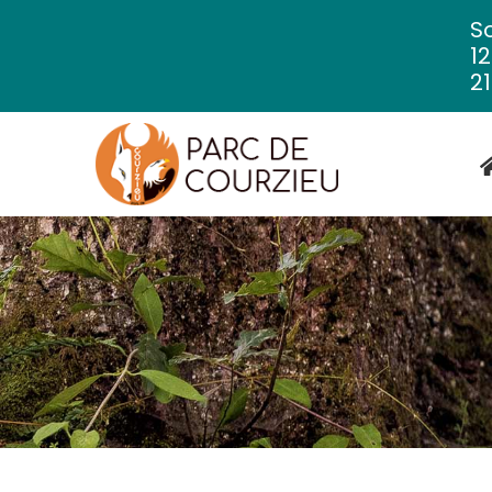
So
1
21