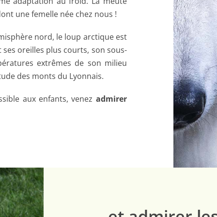
ême adaptation au froid. La meute
ont une femelle née chez nous !
émisphère nord, le loup arctique est
ses oreilles plus courts, son sous-
mpératures extrêmes de son milieu
ltitude des monts du Lyonnais.
essible aux enfants, venez
admirer
… et admirer le