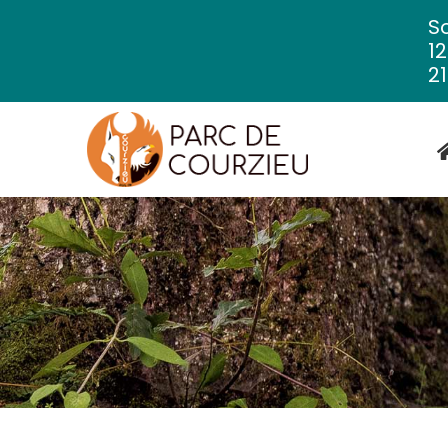
So
1
21