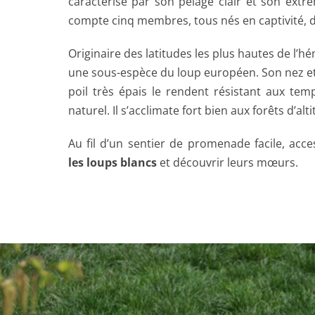
caractérise par son pelage clair et son extr
compte cinq membres, tous nés en captivité, d
Originaire des latitudes les plus hautes de l’h
une sous-espèce du loup européen. Son nez et 
poil très épais le rendent résistant aux te
naturel. Il s’acclimate fort bien aux forêts d’a
Au fil d’un sentier de promenade facile, acc
les loups blancs
et découvrir leurs mœurs.