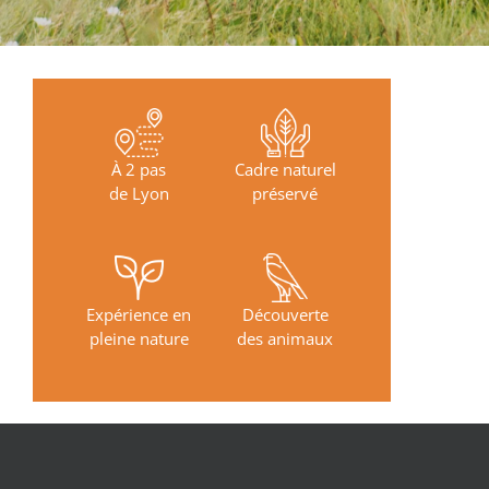
À 2 pas
Cadre naturel
de Lyon
préservé
Expérience en
Découverte
pleine nature
des animaux