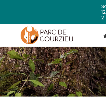
So
1
21