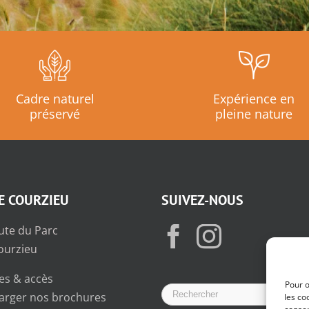
Cadre naturel
Expérience en
préservé
pleine nature
E COURZIEU
SUIVEZ-NOUS
ute du Parc
ourzieu
es & accès
Pour o
arger nos brochures
les co